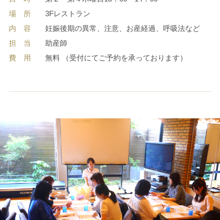
場 所
3Fレストラン
内 容
妊娠後期の異常、注意、お産経過、呼吸法など
担 当
助産師
費 用
無料 （受付にてご予約を承っております）