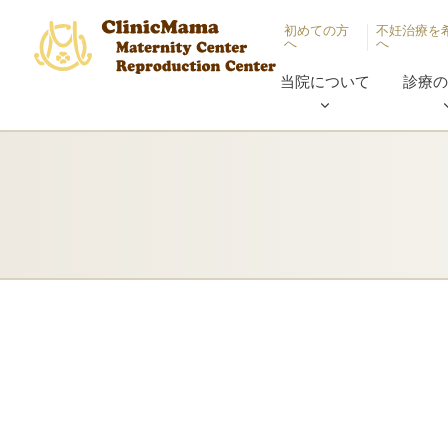
初めての方
不妊治療を
へ
へ
当院について
診療