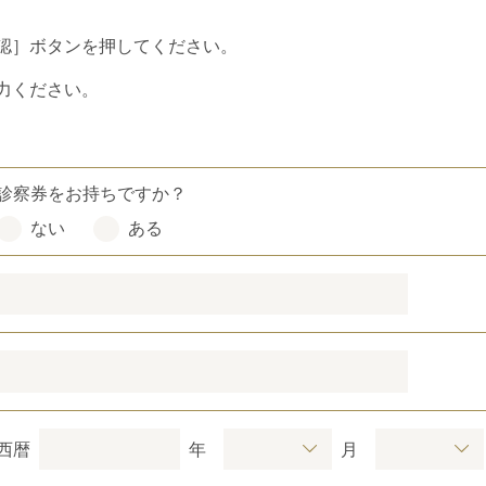
認］ボタンを押してください。
力ください。
診察券をお持ちですか？
ない
ある
西暦
年
月