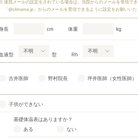
迷惑メールの設定をされている場合は、当院からのメールを受信でき
「@climama.jp」からのメールを受信できるように設定をお願いい
身長
cm
体重
kg
血液型
型
Rh
古井医師
野村院長
坪井医師（女性医師）
子供ができない
基礎体温表はありますか？
ある
ない