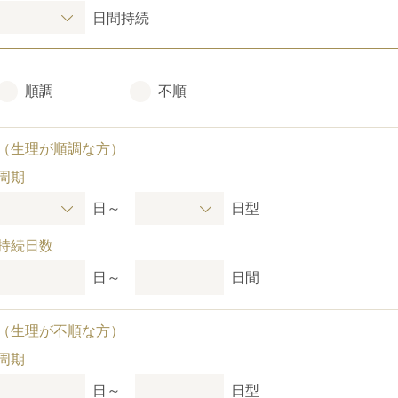
日間持続
順調
不順
（生理が順調な方）
周期
日～
日型
持続日数
日～
日間
（生理が不順な方）
周期
日～
日型