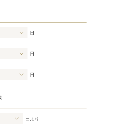
日
日
日
歳
日より