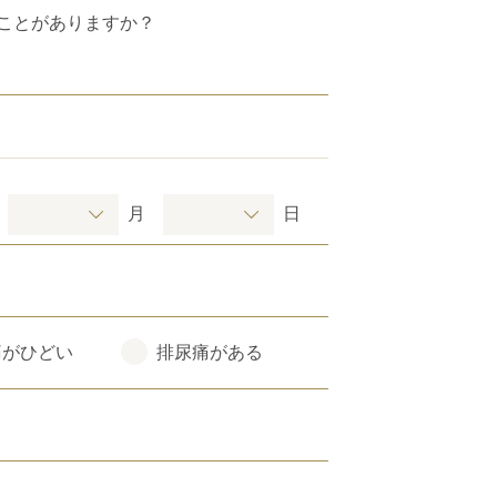
ことがありますか？
月
日
痛がひどい
排尿痛がある