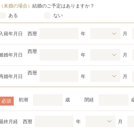
（未婚の場合）
結婚のご予定はありますか？
ある
ない
入籍年月日
西暦
年
月
西暦
離婚年月日
年
月
西暦
再婚年月日
年
月
初潮
歳
閉経
必須
最終月経
西暦
年
月