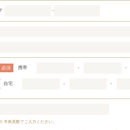
〒
-
必須
携帯
-
-
自宅
-
-
半角英数でご入力ください。